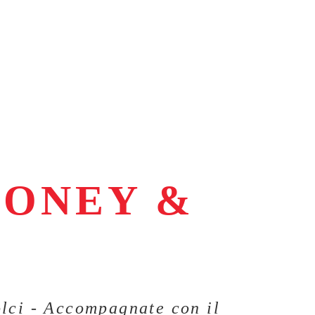
HONEY &
olci - Accompagnate con il